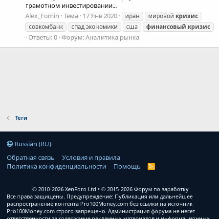
грамотном инвестировании...
Alex_Fomin
Тема
17 Янв 2020
иран
мировой
кризис
совкомбанк
спад экономики
сша
финансовый
кризис
Ответы: 0
Форум:
Аналитика рынка
Теги
Russian (RU)
Обратная связь
Условия и правила
Политика конфиденциальности
Помощь
R
S
S
© 2010-2026 XenForo Ltd
© 2015-2026 Форум по заработку
Все права защищены. Предупреждение: Публикация или дальнейшее
распространение контента Pro100Money.com без ссылки на источник
Pro100Money.com строго запрещено. Администрация форума не несет
ответственности за содержание рекламных материалов и информационных