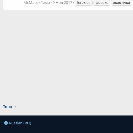
McMace
Тема
9 Ноя 2017
forex.ee
форекс
экзотика
Теги
Russian (RU)