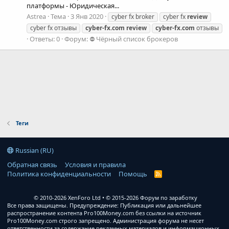
платформы - Юридическая...
Astrea
Тема
3 Янв 2020
cyber fx broker
cyber fx
review
cyber fx отзывы
cyber-fx.com
review
cyber-fx.com
отзывы
Ответы: 0
Форум:
⛔ Чёрный список брокеров
Теги
Russian (RU)
Обратная связь
Условия и правила
Политика конфиденциальности
Помощь
R
S
S
© 2010-2026 XenForo Ltd
© 2015-2026 Форум по заработку
Все права защищены. Предупреждение: Публикация или дальнейшее
распространение контента Pro100Money.com без ссылки на источник
Pro100Money.com строго запрещено. Администрация форума не несет
ответственности за содержание рекламных материалов и информационных