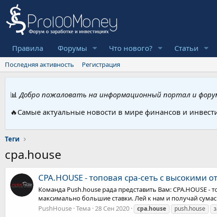
Правила
Форумы
Что нового?
Статьи
Последняя активность
Регистрация
📊
Добро пожаловать на информационный портал и форум
🔥Самые актуальные новости в мире финансов и инвест
Теги
cpa.house
CPA.HOUSE - топовая cpa-сеть с высокими
Команда Push.house рада представить Вам: CPA.HOUSE -
максимально большие ставки. Лей к нам и получай сумас
PushHouse
Тема
28 Сен 2020
cpa.house
push.house
з