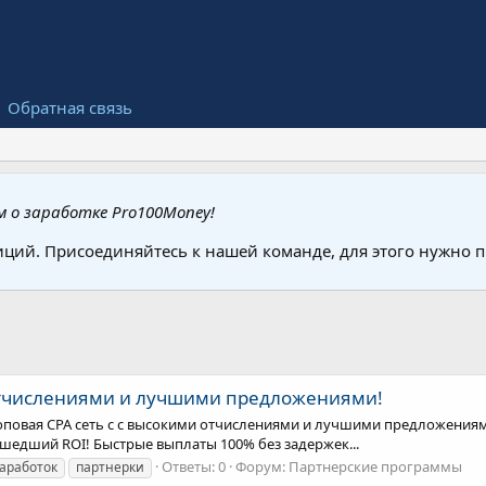
Обратная связь
 о заработке Pro100Money!
иций. Присоединяйтесь к нашей команде, для этого нужно
 отчислениями и лучшими предложениями!
 топовая СРА сеть с с высокими отчислениями и лучшими предложения
шедший ROI! Быстрые выплаты 100% без задержек...
Ответы: 0
Форум:
Партнерские программы
аработок
партнерки