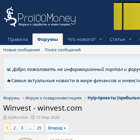
Правила
Форумы
Что нового?
Статьи
Новые сообщения
Поиск сообщений
📊
Добро пожаловать на информационный портал и форум
🔥Самые актуальные новости в мире финансов и инвест
Форумы
Форум о псевдоинвестициях
Winvest - winvest.com
А
Д
SQMonitor
15 Мар 2026
в
а
1
2
3
…
25
Вперёд
т
т
о
а
р
н