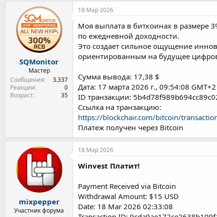
18 Мар 2026
Моя выплата в биткоинах в размере 
по ежедневной доходности.
Это создает сильное ощущение иннова
ориентированным на будущее цифро
SQMonitor
Мастер
Сумма вывода: 17,38 $
Сообщения
3.337
Дата: 17 марта 2026 г., 09:54:08 GMT+2
Реакции
0
Возраст
35
ID транзакции: 5b4d78f989b694cc89c
Ссылка на транзакцию:
https://blockchair.com/bitcoin/trans
Платеж получен через Bitcoin
18 Мар 2026
Winvest Платит!
Payment Received via Bitcoin
Withdrawal Amount: $15 USD
mixpepper
Date: 18 Mar 2026 02:33:08
Участник форума
Transaction ID: 9cda9ae172ce2638b10