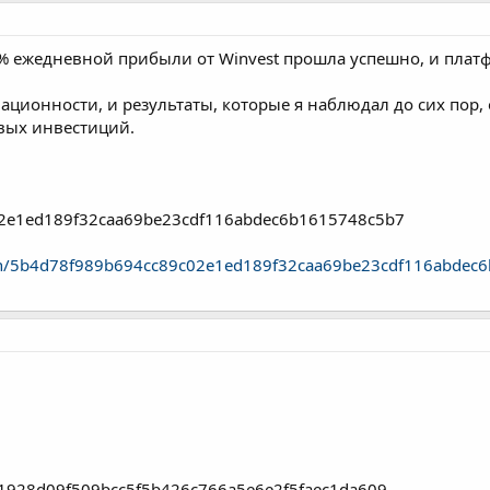
3% ежедневной прибыли от Winvest прошла успешно, и плат
ционности, и результаты, которые я наблюдал до сих пор,
вых инвестиций.
02e1ed189f32caa69be23cdf116abdec6b1615748c5b7
action/5b4d78f989b694cc89c02e1ed189f32caa69be23cdf116abde
9f1928d09f509bcc5f5b426c766a5e6e2f5faec1da609