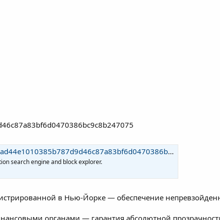
d46c87a83bf6d0470386bc9c8b247075
0385b787d9d46c87a83bf6d0470386bc9c8b247075 | Blockchain.com
ion search engine and block explorer.
регистрированной в Нью-Йорке — обеспечение непревзойден
нансовыми органами — гарантия абсолютной прозрачност