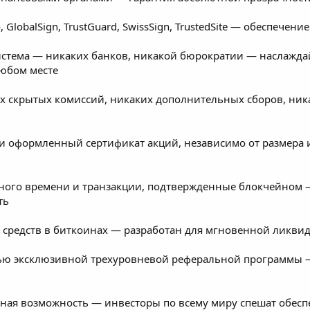
, GlobalSign, TrustGuard, SwissSign, TrustedSite — обеспеч
истема — никаких банков, никакой бюрократии — наслажд
любом месте
 скрытых комиссий, никаких дополнительных сборов, ник
и оформленный сертификат акций, независимо от размера
ного времени и транзакции, подтвержденные блокчейном — 
ть
средств в биткоинах — разработан для мгновенной ликви
ью эксклюзивной трехуровневой реферальной программы 
нная возможность — инвесторы по всему миру спешат обесп