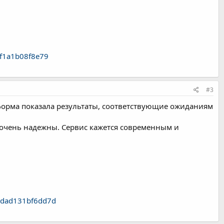
8f1a1b08f8e79
#3
форма показала результаты, соответствующие ожиданиям
 очень надежны. Сервис кажется современным и
30dad131bf6dd7d