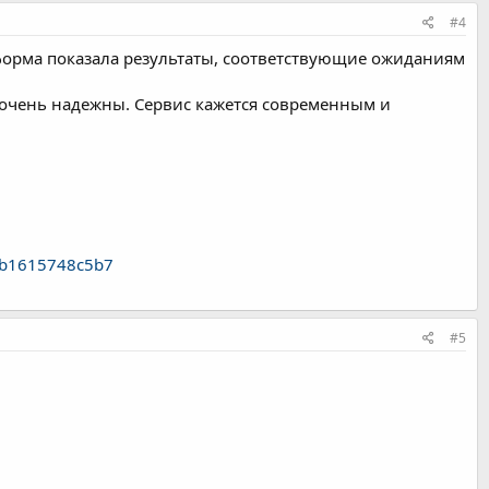
#4
форма показала результаты, соответствующие ожиданиям
 очень надежны. Сервис кажется современным и
c6b1615748c5b7
#5