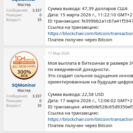
Мастер
Сумма вывода: 47,39 долларов США
Сообщения
3.337
Дата: 15 марта 2026 г., 11:22:10 GMT+2
Реакции
0
Возраст
35
ID транзакции: fe399bb2a1cb7a41f59
Ссылка на транзакцию:
https://blockchair.com/bitcoin/trans
Платеж получен через Bitcoin
17 Мар 2026
Моя выплата в биткоинах в размере 
по ежедневной доходности.
Это создает сильное ощущение иннова
ориентированным на будущее цифро
SQMonitor
Мастер
Сумма вывода: 22,58 USD
Сообщения
3.337
Дата: 17 марта 2026 г., 12:06:02 GMT+2
Реакции
0
Возраст
35
ID транзакции: a4ee0de528c65d935be
Ссылка на транзакцию:
https://blockchair.com/bitcoin/trans
Платеж получен через Bitcoin