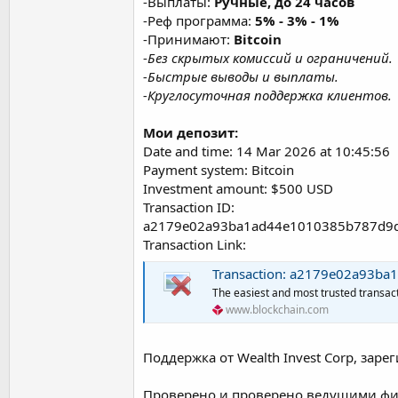
-Выплаты:
Ручные, до 24 часов
-Реф программа:
5% - 3% - 1%
-Принимают:
Bitcoin
-
Без скрытых комиссий и ограничений.
-Быстрые выводы и выплаты.
-Круглосуточная поддержка клиентов.
Мои депозит:
Date and time: 14 Mar 2026 at 10:45:56
Payment system: Bitcoin
Investment amount: $500 USD
Transaction ID:
a2179e02a93ba1ad44e1010385b787d9
Transaction Link:
Transaction: a2179e02a93ba1ad44e101
The easiest and most trusted transact
www.blockchain.com
Поддержка от Wealth Invest Corp, за
Проверено и проверено ведущими фи