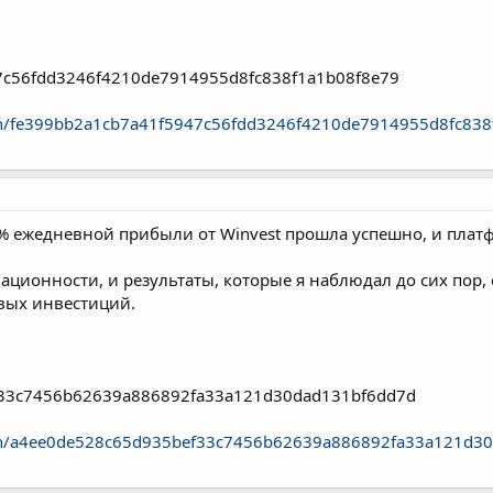
47c56fdd3246f4210de7914955d8fc838f1a1b08f8e79
action/fe399bb2a1cb7a41f5947c56fdd3246f4210de7914955d8fc83
3% ежедневной прибыли от Winvest прошла успешно, и плат
ционности, и результаты, которые я наблюдал до сих пор,
вых инвестиций.
f33c7456b62639a886892fa33a121d30dad131bf6dd7d
action/a4ee0de528c65d935bef33c7456b62639a886892fa33a121d