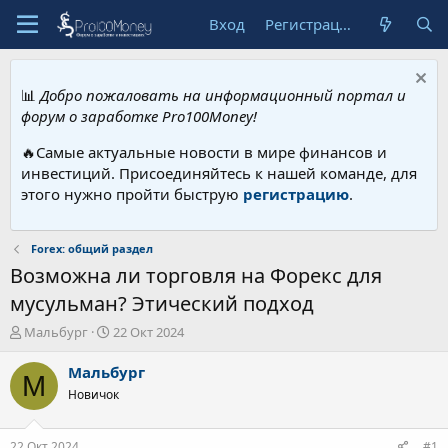
Вход
Регистрация
📊
Добро пожаловать на информационный портал и
форум о заработке Pro100Money!
🔥Самые актуальные новости в мире финансов и
инвестиций. Присоединяйтесь к нашей команде, для
этого нужно пройти быструю
регистрацию
.
Forex: общий раздел
Возможна ли торговля на Форекс для
мусульман? Этический подход
А
Д
Мальбург
22 Окт 2024
в
а
т
т
Мальбург
М
о
а
Новичок
р
н
т
а
е
ч
22 Окт 2024
#1