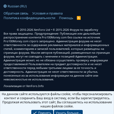
Russian (RU)
Обратная связь
Условия и правила
Политика конфиденциальности
Помощь
R
S
S
© 2010-2026 XenForo Ltd
© 2015-2026 Форум по заработку
Все права защищены. Предупреждение: Публикация или дальнейшее
распространение контента Pro100Money.com без ссылки на источник
Pro100Money.com строго запрещено. Администрация форума не несет
ответственности за содержание рекламных материалов и информационных
статей, комментариев и записей пользователей, которые размещены на
страницах форума. Мысли авторов публикаций, размещенные на страницах
форума, могут не совпадать с мнением и позицией Администрации.
Администрация может, но не обязана осуществлять проверку информации
предоставляемой Пользователем на предмет достоверности и не несет
ответственности перед любыми третьими лицами за ее точность и
достоверность. Администрация не несет ответственности за убытки,
понесенные из-за использования информации на данном сайте или
невозможностью ее использования.
Локализация от
XenForo.Info
На данном сайте используются файлы cookie, чтобы персонализировать
контент и сохранить Ваш вход в систему, если Вы зарегистрируетесь.
Продолжая использовать этот сайт, Вы соглашаетесь на использование
наших файлов cookie.
Принять
Узнать больше…