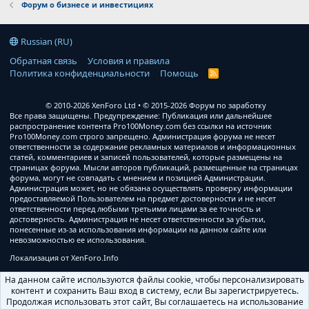
Форум о бизнесе и инвестициях
Russian (RU)
Обратная связь
Условия и правила
Политика конфиденциальности
Помощь
R
S
S
© 2010-2026 XenForo Ltd
© 2015-2026 Форум по заработку
Все права защищены. Предупреждение: Публикация или дальнейшее
распространение контента Pro100Money.com без ссылки на источник
Pro100Money.com строго запрещено. Администрация форума не несет
ответственности за содержание рекламных материалов и информационных
статей, комментариев и записей пользователей, которые размещены на
страницах форума. Мысли авторов публикаций, размещенные на страницах
форума, могут не совпадать с мнением и позицией Администрации.
Администрация может, но не обязана осуществлять проверку информации
предоставляемой Пользователем на предмет достоверности и не несет
ответственности перед любыми третьими лицами за ее точность и
достоверность. Администрация не несет ответственности за убытки,
понесенные из-за использования информации на данном сайте или
невозможностью ее использования.
Локализация от
XenForo.Info
На данном сайте используются файлы cookie, чтобы персонализировать
контент и сохранить Ваш вход в систему, если Вы зарегистрируетесь.
Продолжая использовать этот сайт, Вы соглашаетесь на использование