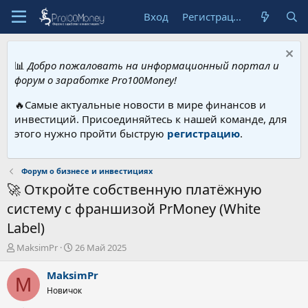
Вход
Регистрация
📊
Добро пожаловать на информационный портал и
форум о заработке Pro100Money!
🔥Самые актуальные новости в мире финансов и
инвестиций. Присоединяйтесь к нашей команде, для
этого нужно пройти быструю
регистрацию
.
Форум о бизнесе и инвестициях
🚀 Откройте собственную платёжную
систему с франшизой PrMoney (White
Label)
А
Д
MaksimPr
26 Май 2025
в
а
т
т
MaksimPr
M
о
а
Новичок
р
н