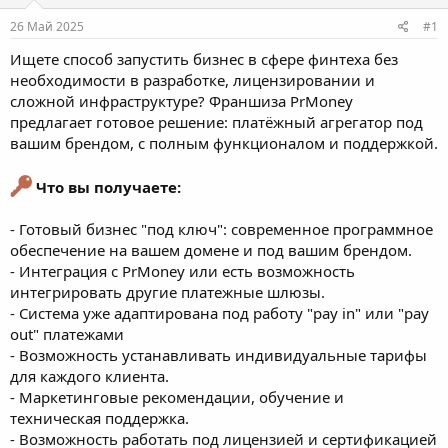
т
а
е
ч
26 Май 2025
#1
м
а
ы
л
Ищете способ запустить бизнес в сфере финтеха без
а
необходимости в разработке, лицензировании и
сложной инфраструктуре? Франшиза PrMoney
предлагает готовое решение: платёжный агрегатор под
вашим брендом, с полным функционалом и поддержкой.
Что вы получаете:
- Готовый бизнес "под ключ": современное программное
обеспечение на вашем домене и под вашим брендом.
- Интеграция с PrMoney или есть возможность
интегрировать другие платежные шлюзы.
- Система уже адаптирована под работу "pay in" или "pay
out" платежами
- Возможность устанавливать индивидуальные тарифы
для каждого клиента.
- Маркетинговые рекомендации, обучение и
техническая поддержка.
- Возможность работать под лицензией и сертификацией