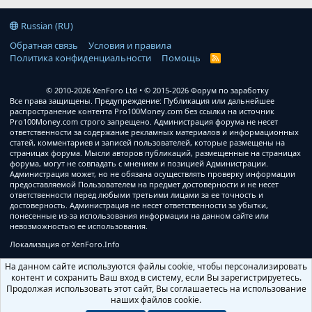
Russian (RU)
Обратная связь
Условия и правила
Политика конфиденциальности
Помощь
R
S
S
© 2010-2026 XenForo Ltd
© 2015-2026 Форум по заработку
Все права защищены. Предупреждение: Публикация или дальнейшее
распространение контента Pro100Money.com без ссылки на источник
Pro100Money.com строго запрещено. Администрация форума не несет
ответственности за содержание рекламных материалов и информационных
статей, комментариев и записей пользователей, которые размещены на
страницах форума. Мысли авторов публикаций, размещенные на страницах
форума, могут не совпадать с мнением и позицией Администрации.
Администрация может, но не обязана осуществлять проверку информации
предоставляемой Пользователем на предмет достоверности и не несет
ответственности перед любыми третьими лицами за ее точность и
достоверность. Администрация не несет ответственности за убытки,
понесенные из-за использования информации на данном сайте или
невозможностью ее использования.
Локализация от
XenForo.Info
На данном сайте используются файлы cookie, чтобы персонализировать
контент и сохранить Ваш вход в систему, если Вы зарегистрируетесь.
Продолжая использовать этот сайт, Вы соглашаетесь на использование
наших файлов cookie.