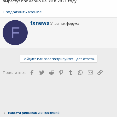
вырастут примерно на 3% в 2021 году.
Продолжить чтение...
А
fxnews
Участник форума
в
F
т
о
р
Войдите или зарегистрируйтесь для ответа.
Facebook
Twitter
Reddit
Pinterest
Tumblr
WhatsApp
Электронна
Ссылка
Поделиться:
Новости финансов и инвестиций