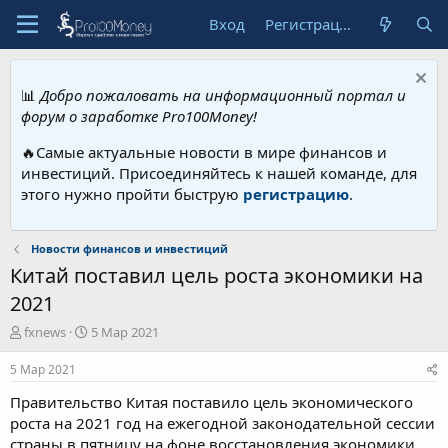
Вход
Регистрация
📊
Добро пожаловать на информационный портал и
форум о заработке Pro100Money!
🔥Самые актуальные новости в мире финансов и
инвестиций. Присоединяйтесь к нашей команде, для
этого нужно пройти быструю
регистрацию
.
Новости финансов и инвестиций
Китай поставил цель роста экономики на
2021
А
Д
fxnews
5 Мар 2021
в
а
т
т
5 Мар 2021
о
а
Правительство Китая поставило цель экономического
р
н
т
а
роста на 2021 год на ежегодной законодательной сессии
е
ч
страны в пятницу на фоне восстановления экономики