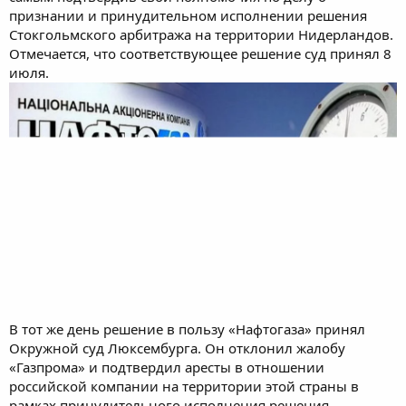
м
а
признании и принудительном исполнении решения
ы
л
Стокгольмского арбитража на территории Нидерландов.
а
Отмечается, что соответствующее решение суд принял 8
июля.
В тот же день решение в пользу «Нафтогаза» принял
Окружной суд Люксембурга. Он отклонил жалобу
«Газпрома» и подтвердил аресты в отношении
российской компании на территории этой страны в
рамках принудительного исполнения решения