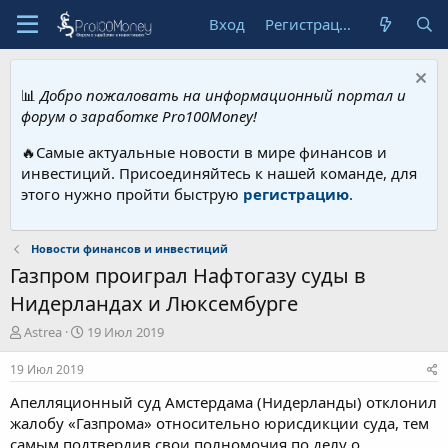
Вход
Регистрация
📊
Добро пожаловать на информационный портал и
форум о заработке Pro100Money!
🔥Самые актуальные новости в мире финансов и
инвестиций. Присоединяйтесь к нашей команде, для
этого нужно пройти быструю
регистрацию
.
Новости финансов и инвестиций
Газпром проиграл Нафтогазу суды в
Нидерландах и Люксембурге
А
Д
Astrea
19 Июл 2019
в
а
т
т
19 Июл 2019
о
а
Апелляционный суд Амстердама (Нидерланды) отклонил
р
н
т
а
жалобу «Газпрома» относительно юрисдикции суда, тем
е
ч
самым подтвердив свои полномочия по делу о