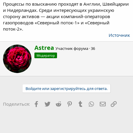
Процессы по взысканию проходят в Англии, Швейцарии
и Нидерландах. Среди интересующих украинскую
сторону активов — акции компаний-операторов
газопроводов «Северный поток-1» и «Северный
поток-2».
Источник
А
Astrea
Участник форума
·
36
в
Модератор
т
о
р
Войдите или зарегистрируйтесь для ответа.
Facebook
Twitter
Reddit
Pinterest
Tumblr
WhatsApp
Электронна
Ссылка
Поделиться: