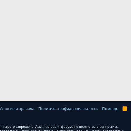
Условия и правила
Политика конфиденциальности
Помощь
R
S
S
 строго запрещено. Администрация форума не несет ответственности за
оров публикаций, размещенные на страницах форума, могут не совпадать с