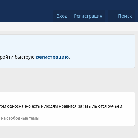
Вход
Регистрация
Поиск
 пройти быструю
регистрацию
.
этом однозначно есть и людям нравится, заказы льются ручьем.
 на свободные темы