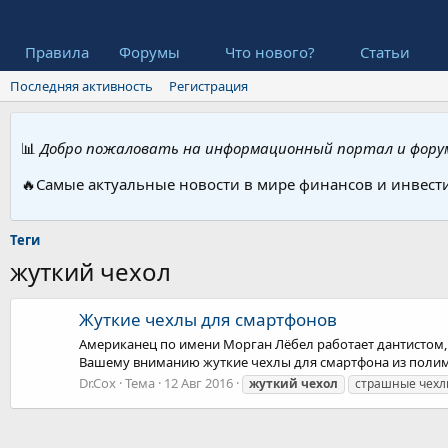
Правила
Форумы
Что нового?
Статьи
Последняя активность
Регистрация
📊
Добро пожаловать на информационный портал и форум
🔥Самые актуальные новости в мире финансов и инвест
Теги
жуткий чехол
Жуткие чехлы для смартфонов
Американец по имени Морган Лёбел работает дантистом, а
Вашему вниманию жуткие чехлы для смартфона из полим
Dr.Cox
Тема
12 Авг 2016
жуткий
чехол
страшные чехл