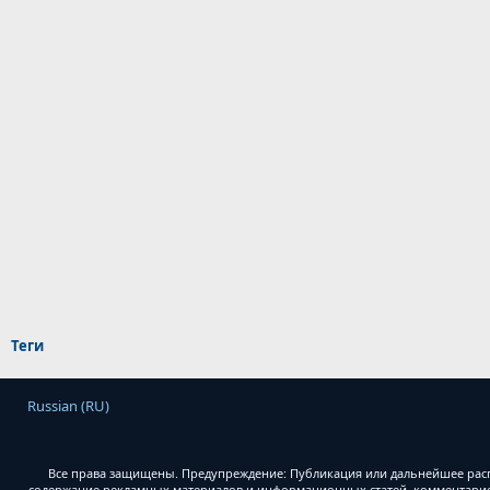
Теги
Russian (RU)
Все права защищены. Предупреждение: Публикация или дальнейшее расп
содержание рекламных материалов и информационных статей, комментариев