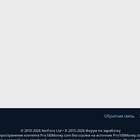
Обратная связь
© 2010-2026 XenForo Ltd
© 2015-2026 Форум по заработку
ространение контента Pro100Money.com без ссылки на источник Pro100Money.com
 и записей пользователей, которые размещены на страницах форума. Мысли авт