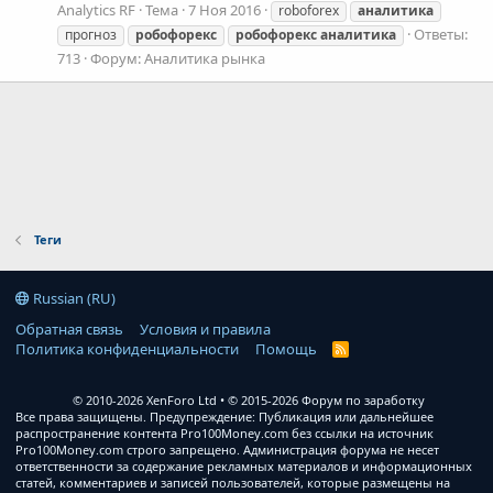
Analytics RF
Тема
7 Ноя 2016
roboforex
аналитика
Ответы:
прогноз
робофорекс
робофорекс
аналитика
713
Форум:
Аналитика рынка
Теги
Russian (RU)
Обратная связь
Условия и правила
Политика конфиденциальности
Помощь
R
S
S
© 2010-2026 XenForo Ltd
© 2015-2026 Форум по заработку
Все права защищены. Предупреждение: Публикация или дальнейшее
распространение контента Pro100Money.com без ссылки на источник
Pro100Money.com строго запрещено. Администрация форума не несет
ответственности за содержание рекламных материалов и информационных
статей, комментариев и записей пользователей, которые размещены на