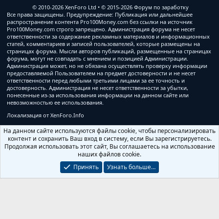
© 2010-2026 XenForo Ltd
© 2015-2026 Форум по заработку
Все права защищены. Предупреждение: Публикация или дальнейшее
распространение контента Pro100Money.com без ссылки на источник
Pro100Money.com строго запрещено. Администрация форума не несет
ответственности за содержание рекламных материалов и информационных
статей, комментариев и записей пользователей, которые размещены на
страницах форума. Мысли авторов публикаций, размещенные на страницах
форума, могут не совпадать с мнением и позицией Администрации.
Администрация может, но не обязана осуществлять проверку информации
предоставляемой Пользователем на предмет достоверности и не несет
ответственности перед любыми третьими лицами за ее точность и
достоверность. Администрация не несет ответственности за убытки,
понесенные из-за использования информации на данном сайте или
невозможностью ее использования.
Локализация от
XenForo.Info
На данном сайте используются файлы cookie, чтобы персонализировать
контент и сохранить Ваш вход в систему, если Вы зарегистрируетесь.
Продолжая использовать этот сайт, Вы соглашаетесь на использование
наших файлов cookie.
Принять
Узнать больше…