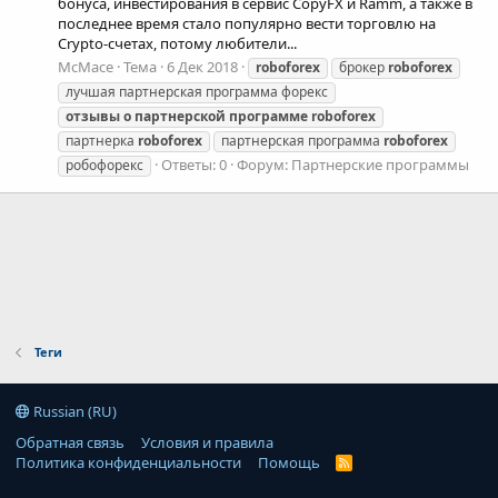
бонуса, инвестирования в сервис CopyFX и Ramm, а также в
последнее время стало популярно вести торговлю на
Crypto-счетах, потому любители...
McMace
Тема
6 Дек 2018
roboforex
брокер
roboforex
лучшая партнерская программа форекс
отзывы
о
партнерской
программе
roboforex
партнерка
roboforex
партнерская программа
roboforex
Ответы: 0
Форум:
Партнерские программы
робофорекс
Теги
Russian (RU)
Обратная связь
Условия и правила
Политика конфиденциальности
Помощь
R
S
S