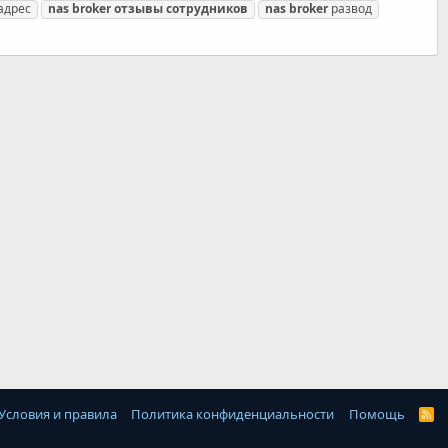
адрес
nas
broker
отзывы
сотрудников
nas
broker
развод
Условия и правила
Политика конфиденциальности
Помощь
R
S
S