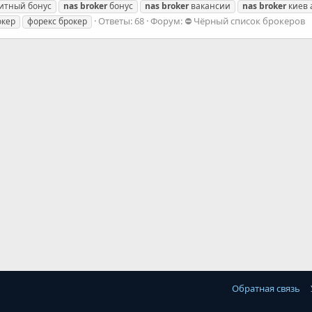
итный бонус
nas
broker
бонус
nas
broker
вакансии
nas
broker
киев 
Ответы: 68
Форум:
⛔ Чёрный список брокеров
окер
форекс брокер
Обратная связь