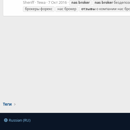
Sheriff
Тема
7 Окт 2016
nas
broker
nas
broker
бездепоз
брокеры форекс
нас брокер
отзывы
о компании нас бр
Теги
Russian (RU)