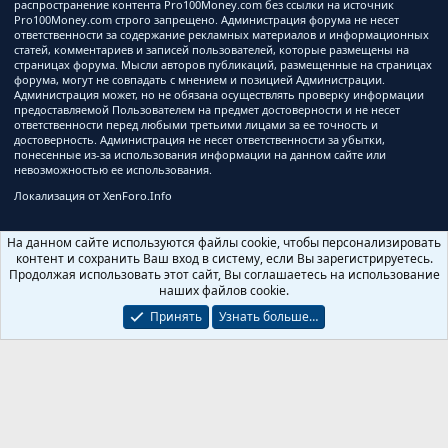
распространение контента Pro100Money.com без ссылки на источник
Pro100Money.com строго запрещено. Администрация форума не несет
ответственности за содержание рекламных материалов и информационных
статей, комментариев и записей пользователей, которые размещены на
страницах форума. Мысли авторов публикаций, размещенные на страницах
форума, могут не совпадать с мнением и позицией Администрации.
Администрация может, но не обязана осуществлять проверку информации
предоставляемой Пользователем на предмет достоверности и не несет
ответственности перед любыми третьими лицами за ее точность и
достоверность. Администрация не несет ответственности за убытки,
понесенные из-за использования информации на данном сайте или
невозможностью ее использования.
Локализация от
XenForo.Info
На данном сайте используются файлы cookie, чтобы персонализировать
контент и сохранить Ваш вход в систему, если Вы зарегистрируетесь.
Продолжая использовать этот сайт, Вы соглашаетесь на использование
наших файлов cookie.
Принять
Узнать больше…
Ширина
Запросов
8
Время
0.2639s
Память
2.88MB