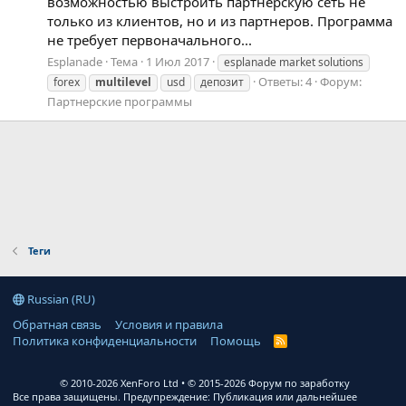
возможностью выстроить партнерскую сеть не
только из клиентов, но и из партнеров. Программа
не требует первоначального...
Esplanade
Тема
1 Июл 2017
esplanade market solutions
Ответы: 4
Форум:
forex
multilevel
usd
депозит
Партнерские программы
Теги
Russian (RU)
Обратная связь
Условия и правила
Политика конфиденциальности
Помощь
R
S
S
© 2010-2026 XenForo Ltd
© 2015-2026 Форум по заработку
Все права защищены. Предупреждение: Публикация или дальнейшее