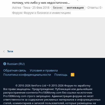
потому, что либо у них недостаточно...
Astrea
Тема
25 Фев 2018
Ответы: 0
бизнес
мотивация
Форум:
Форум о бизнесе и инвестициях
Теги
Russian (RU)
Обратная связь
Условия и правила
Политика конфиденциальности
Помощь
R
S
S
© 2010-2026 XenForo Ltd
© 2015-2026 Форум по заработку
Все права защищены. Предупреждение: Публикация или дальнейшее
распространение контента Pro100Money.com без ссылки на источник
Pro100Money.com строго запрещено. Администрация форума не несет
ответственности за содержание рекламных материалов и информационных
статей, комментариев и записей пользователей, которые размещены на