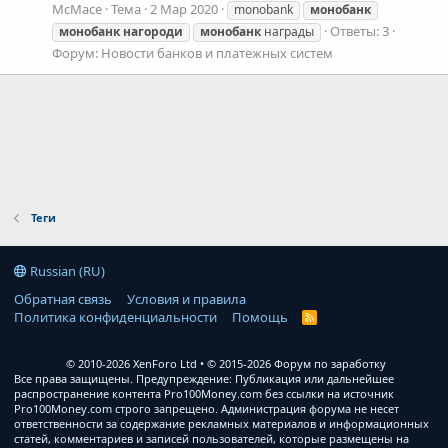
McMace
Тема
2 Мар 2020
monobank
монобанк
Ответы: 3
монобанк
нагороди
монобанк
награды
Форум:
Новости банков и платежных систем
Теги
Russian (RU)
Обратная связь
Условия и правила
Политика конфиденциальности
Помощь
R
S
S
© 2010-2026 XenForo Ltd
© 2015-2026 Форум по заработку
Все права защищены. Предупреждение: Публикация или дальнейшее
распространение контента Pro100Money.com без ссылки на источник
Pro100Money.com строго запрещено. Администрация форума не несет
ответственности за содержание рекламных материалов и информационных
статей, комментариев и записей пользователей, которые размещены на