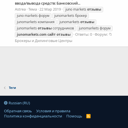
ввода/вывода средств: Банковский...
Astrea
Тема
22 Мар 2019
juno markets
отзывы
juno markets форум
junomarkets брокер
junomarkets компания
junomarkets
отзывы
junomarkets
отзывы
сотрудников
junomarkets форум
Ответы: 0
Форум:
📁
junomarkets.com
сайт
отзывы
Брокеры и Дилинговые Центры
Теги
Russian (RU)
Обратная связь
Условия и правила
Политика конфиденциальности
Помощь
R
S
S