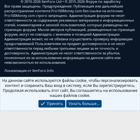
© 2010-2026 XenForo Ltd
© 2015-2026 Форум по заработку
Все права защищены. Предупреждение: Публикация или дальнейшее
распространение контента Pro100Money.com без ссылки на источник
Pro100Money.com строго запрещено. Администрация форума не несет
ответственности за содержание рекламных материалов и информационных
статей, комментариев и записей пользователей, которые размещены на
страницах форума. Мысли авторов публикаций, размещенные на страницах
форума, могут не совпадать с мнением и позицией Администрации.
Администрация может, но не обязана осуществлять проверку информации
предоставляемой Пользователем на предмет достоверности и не несет
ответственности перед любыми третьими лицами за ее точность и
достоверность. Администрация не несет ответственности за убытки,
понесенные из-за использования информации на данном сайте или
невозможностью ее использования.
Локализация от
XenForo.Info
На данном сайте используются файлы cookie, чтобы персонализировать
контент и сохранить Ваш вход в систему, если Вы зарегистрируетесь.
Продолжая использовать этот сайт, Вы соглашаетесь на использование
наших файлов cookie.
Принять
Узнать больше…