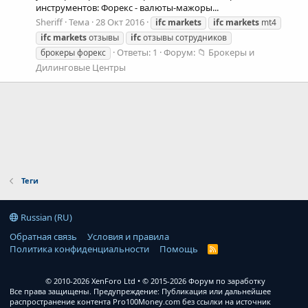
инструментов: Форекс - валюты-мажоры...
Sheriff
Тема
28 Окт 2016
ifc
markets
ifc
markets
mt4
ifc
markets
отзывы
ifc
отзывы сотрудников
Ответы: 1
Форум:
📁 Брокеры и
брокеры форекс
Дилинговые Центры
Теги
Russian (RU)
Обратная связь
Условия и правила
Политика конфиденциальности
Помощь
R
S
S
© 2010-2026 XenForo Ltd
© 2015-2026 Форум по заработку
Все права защищены. Предупреждение: Публикация или дальнейшее
распространение контента Pro100Money.com без ссылки на источник