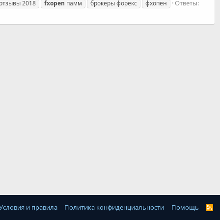
Ответы:
отзывы 2018
fxopen
памм
брокеры форекс
фхопен
Условия и правила
Политика конфиденциальности
Помощь
R
S