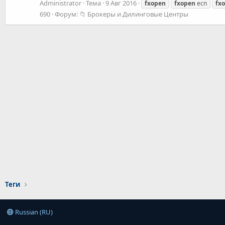
Administrator
Тема
9 Авг 2016
fxopen
fxopen
ecn
fx
690
Форум:
📁 Брокеры и Дилинговые Центры
Теги
Russian (RU)