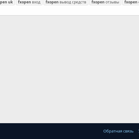
open
uk
fxopen
вход
fxopen
вывод средств
fxopen
отзывы
fxopen
Обратная связь