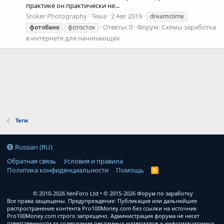
практике он практически не...
Stoker Photography
Тема
2 Авг 2019
dreamstime
Ответы: 0
Форум:
Схемы заработка
фотобанк
фотосток
в интернете для начинающих
Теги
Russian (RU)
Обратная связь
Условия и правила
Политика конфиденциальности
Помощь
R
S
S
© 2010-2026 XenForo Ltd
© 2015-2026 Форум по заработку
Все права защищены. Предупреждение: Публикация или дальнейшее
распространение контента Pro100Money.com без ссылки на источник
Pro100Money.com строго запрещено. Администрация форума не несет
ответственности за содержание рекламных материалов и информационных