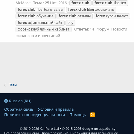
McMace
Тема
25 Ноя 2016
forex
club
forex
club
libertex
forex
club
libertex отзывы
forex
club
libertex скачать
forex
club
обучение
forex
club
отзывы
forex
курсы валют
forex
официальный сайт
сбу
Ответы: 14
Форум:
Новости
форекс клуб личный кабинет
финансов и инвестиций
Теги
Russian (RU)
Обратная связь
Условия и правила
Политика конфиденциальности
Помощь
R
S
S
© 2010-2026 XenForo Ltd
© 2015-2026 Форум по заработку
Все права защищены. Предупреждение: Публикация или дальнейшее