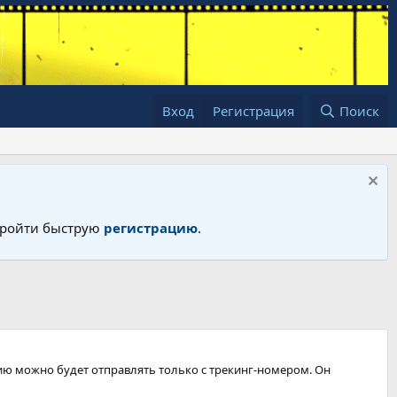
Вход
Регистрация
Поиск
 пройти быструю
регистрацию
.
сию можно будет отправлять только с трекинг-номером. Он