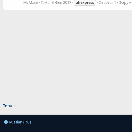
McMace
Тема
6 Фев 2017
Ответы: 1
Форум
aliexpress
Теги
Russian (RU)