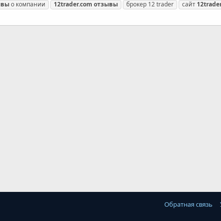
ывы
о компании
12trader.com
отзывы
брокер 12 trader
сайт
12trade
Обратная связь