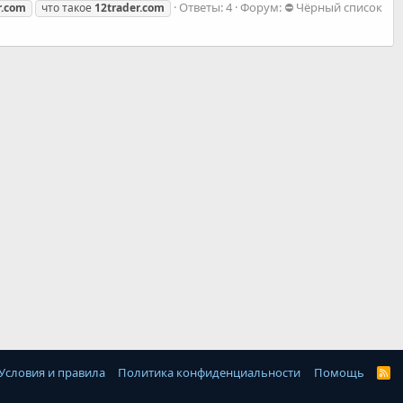
Ответы: 4
Форум:
⛔ Чёрный список
r.com
что такое
12trader.com
Условия и правила
Политика конфиденциальности
Помощь
R
S
S