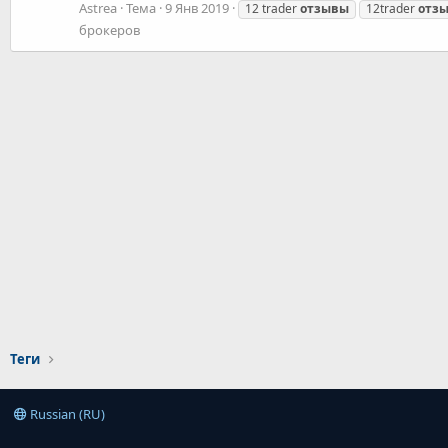
Astrea
Тема
9 Янв 2019
12 trader
отзывы
12trader
отз
брокеров
Теги
Russian (RU)